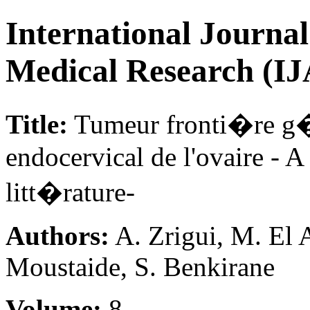
International Journa
Medical Research (
Title:
Tumeur fronti�re g�
endocervical de l'ovaire - A
litt�rature-
Authors:
A. Zrigui, M. El A
Moustaide, S. Benkirane
Volume:
8